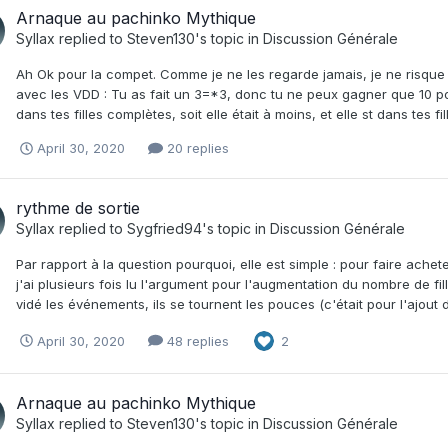
Arnaque au pachinko Mythique
Syllax
replied to
Steven130
's topic in
Discussion Générale
Ah Ok pour la compet. Comme je ne les regarde jamais, je ne risque 
avec les VDD : Tu as fait un 3=*3, donc tu ne peux gagner que 10 points 
dans tes filles complètes, soit elle était à moins, et elle st dans tes fi
April 30, 2020
20 replies
rythme de sortie
Syllax
replied to
Sygfried94
's topic in
Discussion Générale
Par rapport à la question pourquoi, elle est simple : pour faire achet
j'ai plusieurs fois lu l'argument pour l'augmentation du nombre de fil
vidé les événements, ils se tournent les pouces (c'était pour l'ajout de
April 30, 2020
48 replies
2
Arnaque au pachinko Mythique
Syllax
replied to
Steven130
's topic in
Discussion Générale