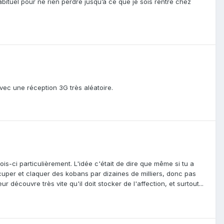
bituel pour ne rien perdre jusqu’à ce que je sois rentré chez
vec une réception 3G très aléatoire.
s-ci particulièrement. L'idée c'était de dire que même si tu a
occuper et claquer des kobans par dizaines de milliers, donc pas
r découvre très vite qu'il doit stocker de l'affection, et surtout...