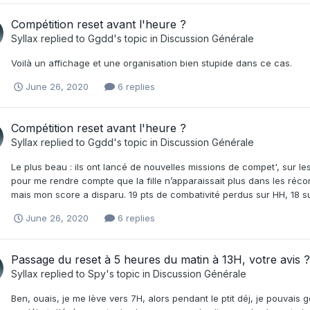
Compétition reset avant l'heure ?
Syllax
replied to
Ggdd
's topic in
Discussion Générale
Voilà un affichage et une organisation bien stupide dans ce cas.
June 26, 2020
6 replies
Compétition reset avant l'heure ?
Syllax
replied to
Ggdd
's topic in
Discussion Générale
Le plus beau : ils ont lancé de nouvelles missions de compet', sur le
pour me rendre compte que la fille n’apparaissait plus dans les récomp
mais mon score a disparu. 19 pts de combativité perdus sur HH, 18 s
June 26, 2020
6 replies
Passage du reset à 5 heures du matin à 13H, votre avis ?
Syllax
replied to
Spy
's topic in
Discussion Générale
Ben, ouais, je me lève vers 7H, alors pendant le ptit déj, je pouvais 