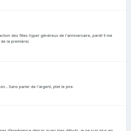
ion des filles hyper généreux de l'anniversaire, pardi! Il me
s de la première).
... Sans parler de l'argent, ptet le pire.
livres d’expérience depuis quasi mes débuts, je ne suis plus en