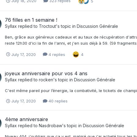
July 18, 2020
323 replies
5
76 filles en 1 semaine !
Syllax
replied to
Troctout
's topic in
Discussion Générale
Ben, grâce aux généreux cadeaux et au taux de récupération d'attract
reste 12h30 d'ici la fin de l'anni, et j'en suis déjà à 59. (59 fragment
July 17, 2020
4 replies
4
joyeux anniversaire pour vos 4 ans
Syllax
replied to
rocken
's topic in
Discussion Générale
C'est même pareil pour l’énergie, la combativité, le tickets de champion
July 17, 2020
40 replies
4ème anniversaire
Syllax
replied to
Nasdrobaw
's topic in
Discussion Générale
Niveau 404. j'oubliais que ça y est, malgré que j'ai acheté tous les 