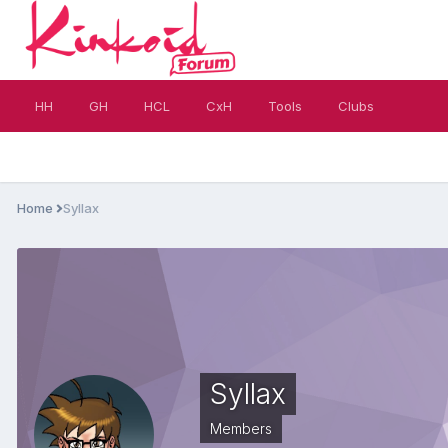
HH
GH
HCL
CxH
Tools
Clubs
Home
Syllax
Syllax
Members