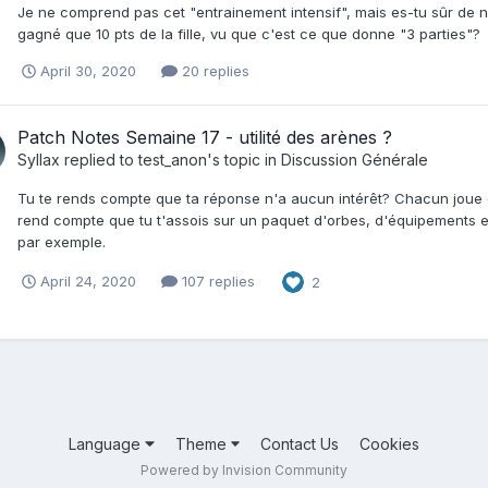
Je ne comprend pas cet "entrainement intensif", mais es-tu sûr de ne 
gagné que 10 pts de la fille, vu que c'est ce que donne "3 parties"?
April 30, 2020
20 replies
Patch Notes Semaine 17 - utilité des arènes ?
Syllax
replied to
test_anon
's topic in
Discussion Générale
Tu te rends compte que ta réponse n'a aucun intérêt? Chacun joue en
rend compte que tu t'assois sur un paquet d'orbes, d'équipements et d
par exemple.
April 24, 2020
107 replies
2
Language
Theme
Contact Us
Cookies
Powered by Invision Community