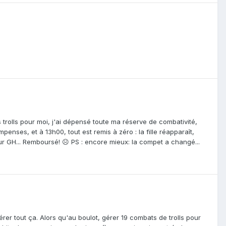
s trolls pour moi, j'ai dépensé toute ma réserve de combativité,
enses, et à 13h00, tout est remis à zéro : la fille réapparaît,
ur GH... Remboursé! ☹️ PS : encore mieux: la compet a changé...
gérer tout ça. Alors qu'au boulot, gérer 19 combats de trolls pour