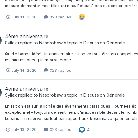
mesure de monter mes filles au max. Retour 2 ans et demi en arrière..
July 14, 2020
323 replies
1
4ème anniversaire
Syllax
replied to
Nasdrobaw
's topic in
Discussion Générale
Quelle bonne idée! Un anniversaire où on va tous être en compet les 
les mieux dotés qui en profiteront!...
July 14, 2020
323 replies
4ème anniversaire
Syllax
replied to
Nasdrobaw
's topic in
Discussion Générale
En fait on est sur la lignée des événements classiques : journées épi
exceptionnel - toujours ce sentiment d'inaccessible devant le nombr
kobans en réserve, surtout par rapport aux besoins, vu qu'on en cla
July 13, 2020
323 replies
4