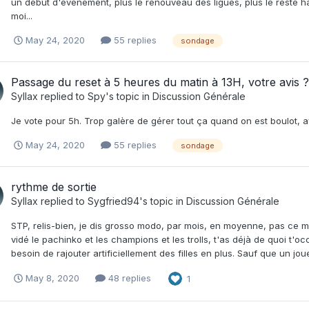
un début d'événement, plus le renouveau des ligues, plus le reste ha
moi...
May 24, 2020
55 replies
sondage
Passage du reset à 5 heures du matin à 13H, votre avis ?
Syllax
replied to
Spy
's topic in
Discussion Générale
Je vote pour 5h. Trop galère de gérer tout ça quand on est boulot, a
May 24, 2020
55 replies
sondage
rythme de sortie
Syllax
replied to
Sygfried94
's topic in
Discussion Générale
STP, relis-bien, je dis grosso modo, par mois, en moyenne, pas ce moi
vidé le pachinko et les champions et les trolls, t'as déjà de quoi t'
besoin de rajouter artificiellement des filles en plus. Sauf que un joueu
May 8, 2020
48 replies
1