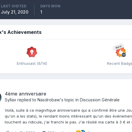
LAST VISITED
DAYS WON
July 21, 2020
1
ax's Achievements
Rare
Enthusiast (6/14)
Recent Badg
4ème anniversaire
Syllax
replied to
Nasdrobaw
's topic in
Discussion Générale
Voilà, suite à ce magnifique anniversaire qui a confirmé être une 
qu'on a les stats), le rendant moins intéressant qu'un des événeme
touchent au ridicule, j'ai franchi le pas. J'ai résilié ma carte à 3 €