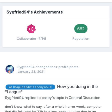
Sygfried94's Achievements
662
Collaborator (7/14)
Reputation
Sygfried94
changed their profile photo
January 23, 2021
How you doing in the
laa (league addicts anonymous)
"League"
Sygfried94
replied to
casey
's topic in
General Discussion
don't know what to say, after a whole horror week, computer
that die followed by 23h in a row unable to play due to an