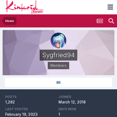
Home
Sygfried94
Members
POSTS
JOINED
1,282
March 12, 2018
LAST VISITED
DAYS WON
February 19, 2023
1