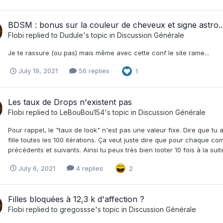
BDSM : bonus sur la couleur de cheveux et signe astro..
Flobi
replied to
Dudule
's topic in
Discussion Générale
Je te rassure (ou pas) mais même avec cette conf le site rame...
July 19, 2021
56 replies
1
Les taux de Drops n'existent pas
Flobi
replied to
LeBouBou154
's topic in
Discussion Générale
Pour rappel, le "taux de look" n'est pas une valeur fixe. Dire que tu
fille toutes les 100 itérations. Ça veut juste dire que pour chaqu
précédents et suivants. Ainsi tu peux très bien looter 10 fois à la sui
July 6, 2021
4 replies
2
Filles bloquées à 12,3 k d'affection ?
Flobi
replied to
gregossse
's topic in
Discussion Générale