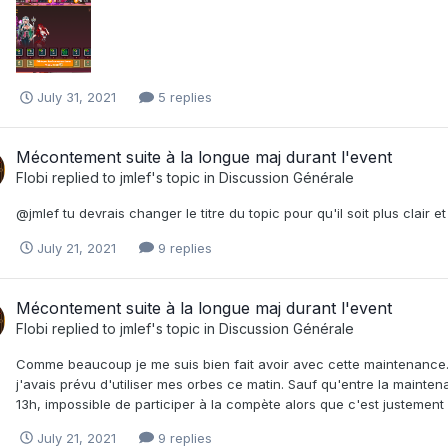
July 31, 2021
5 replies
Mécontement suite à la longue maj durant l'event
Flobi
replied to
jmlef
's topic in
Discussion Générale
@jmlef tu devrais changer le titre du topic pour qu'il soit plus clair et
July 21, 2021
9 replies
Mécontement suite à la longue maj durant l'event
Flobi
replied to
jmlef
's topic in
Discussion Générale
Comme beaucoup je me suis bien fait avoir avec cette maintenance. 
j'avais prévu d'utiliser mes orbes ce matin. Sauf qu'entre la maint
13h, impossible de participer à la compète alors que c'est justement s
July 21, 2021
9 replies