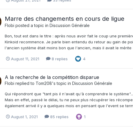
Marre des changements en cours de ligue
Flobi
posted a topic in
Discussion Générale
Bon, tout est dans le titre : après nous avoir fait le coup une premi
Kinkoid recommence. Je parle bien entendu du retour au gain de point
l'ancien système était moins bon que l'ancien, mais il avait le mérite
August 11, 2021
8 replies
4
A la recherche de la compétition disparue
Flobi
replied to
Tom208
's topic in
Discussion Générale
Qui répondront que "tant pis il n'avait qu'à comprendre le système"..
Mais en effet, passé le délai, tu ne peux plus récupérer les récomp
également arrivé il y a quelques mois en pensant que l'event se termi
August 1, 2021
85 replies
1