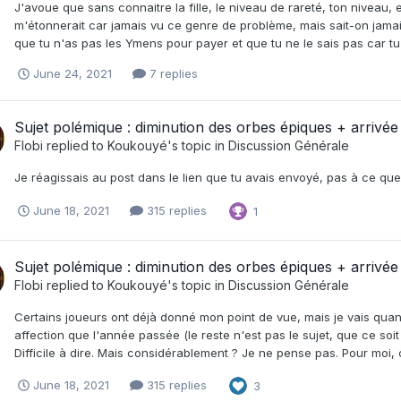
J'avoue que sans connaitre la fille, le niveau de rareté, ton niveau,
m'étonnerait car jamais vu ce genre de problème, mais sait-on jamai
que tu n'as pas les Ymens pour payer et que tu ne le sais pas car tu d
June 24, 2021
7 replies
Sujet polémique : diminution des orbes épiques + arrivé
Flobi
replied to
Koukouyé
's topic in
Discussion Générale
Je réagissais au post dans le lien que tu avais envoyé, pas à ce que 
June 18, 2021
315 replies
1
Sujet polémique : diminution des orbes épiques + arrivé
Flobi
replied to
Koukouyé
's topic in
Discussion Générale
Certains joueurs ont déjà donné mon point de vue, mais je vais qua
affection que l'année passée (le reste n'est pas le sujet, que ce soi
Difficile à dire. Mais considérablement ? Je ne pense pas. Pour moi, 
June 18, 2021
315 replies
3