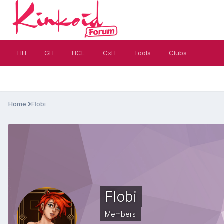
HH
GH
HCL
CxH
Tools
Clubs
Home
Flobi
Flobi
Members