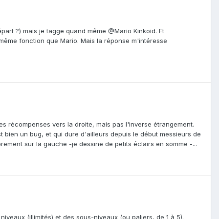
épart ?) mais je tagge quand même @Mario Kinkoid. Et
a même fonction que Mario. Mais la réponse m'intéresse
s récompenses vers la droite, mais pas l'inverse étrangement.
t bien un bug, et qui dure d'ailleurs depuis le début messieurs de
èrement sur la gauche -je dessine de petits éclairs en somme -...
veaux (illimités) et des sous-niveaux (ou paliers, de 1 à 5).