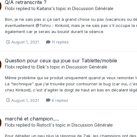
Q/A retranscrite ?
Flobi
replied to
Kaitana
's topic in
Discussion Générale
Bon, je ne sais pas si ça sert à grand chose ou pas (vacances ou d
éventuellement @Tohru - Kinkoid, mais je ne sais pas s'il occupe l
également car je serais au boulot durant la séance.
August 1, 2021
11 replies
Question pour ceux qui joue sur Tablette/mobile
Flobi
replied to
Elek
's topic in
Discussion Générale
Même problème qui se produit uniquement quand je veux remonter le
La "technique" que j'ai trouvée pour contourner le bug (car oui, c'es
chez Kinkoid), c'est d'agiter le doigt de haut en bas en décalant lég
August 1, 2021
6 replies
marché et champion.....
Flobi
replied to
Ristocli
's topic in
Discussion Générale
Pour détailler un peu plus la réponse de Zak, les champions ont des ni