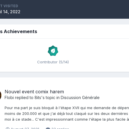
T VISITED
il 14, 2022
's Achievements
Contributor (5/14)
Nouvel event comix harem
Flobi
replied to
8its
's topic in
Discussion Générale
Pour ma part je suis bloqué à l'étape XVII qui me demande de dépe
moins de 200.000 et que j'ai déjà tout claqué sur les deux dernière
moi à ce stade... C'est impressionnant comme l'étape la plus facile à 
August 27, 2021
33 replies