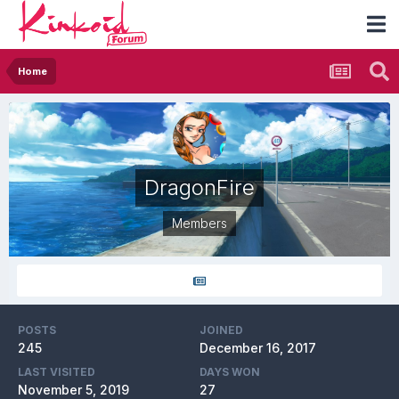
Home
DragonFire
Members
POSTS
JOINED
245
December 16, 2017
LAST VISITED
DAYS WON
November 5, 2019
27