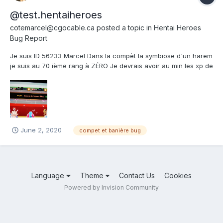
@test.hentaiheroes
cotemarcel@cgocable.ca
posted a topic in
Hentai Heroes
Bug Report
Je suis ID 56233 Marcel Dans la compèt la symbiose d'un harem
je suis au 70 ième rang à ZÉRO Je devrais avoir au min les xp de
la mission plus les xp des 2 mises à Zéro Des quêtes en cours
La première fois j'étais autour de 80 La seconde , que je viens
tout juste de faire ,...
June 2, 2020
compet et banière bug
Language
Theme
Contact Us
Cookies
Powered by Invision Community