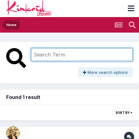
Home
More search options
Found 1 result
SORT BY