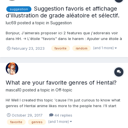
Suggestion favoris et affichage
suggestion
d'illustration de grade aléatoire et sélectif.
luc69
posted a topic in
Suggestion
Bonjour, J'aimerais proposer ici 2 features que j'adorerais voir
dans HH. -> L'étoile "favoris" dans le harem : Ajouter une étoile à
cocher sur chaque fille dans le harem pour désigner des
(and 1 more)
February 23, 2023
favorite
random
"favoris". Par défauts (sans le filtre favoris activé) les "favoris",
à statistique ég...
What are your favorite genres of Hentai?
masca10
posted a topic in
Off-topic
Hi! Well I created this topic 'cause I'm just curious to know what
genres of Hentai anime likes more to the people here. I'll start
myself. Mine are: ecchi, bondage, comedy, romance comedy,
October 29, 2017
44 replies
anal, supernatural, yuri, tentacles, ninjas, and MILFs. There are
(and 1 more)
favorite
genres
a few more, but those are the prin...