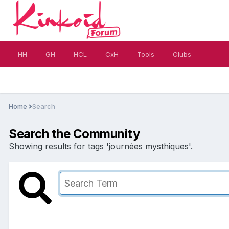
HH
GH
HCL
CxH
Tools
Clubs
Home
Search
Search the Community
Showing results for tags 'journées mysthiques'.