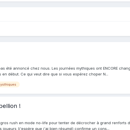
as été annoncé chez nous. Les journées mythiques ont ENCORE changé (
rs en début. Ce qui veut dire que si vous espérez choper N...
mysthiques
ellion !
gros rush en mode no-life pour tenter de décrocher à grand renforts de
s joueurs (j'espère que j'ai bien résumé) confirme un cons...