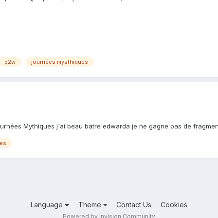
p2w
journées mysthiques
 Journées Mythiques j'ai beau batre edwarda je ne gagne pas de fragmen
ues
Language
Theme
Contact Us
Cookies
Powered by Invision Community