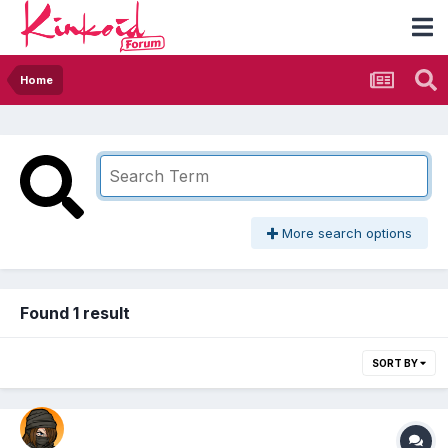
Home
More search options
Found 1 result
SORT BY