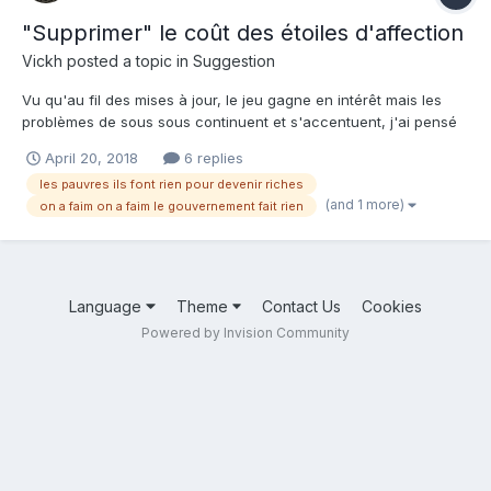
"Supprimer" le coût des étoiles d'affection
Vickh
posted a topic in
Suggestion
Vu qu'au fil des mises à jour, le jeu gagne en intérêt mais les
problèmes de sous sous continuent et s'accentuent, j'ai pensé
à un petit truc bête ce matin. Les valeurs nécessaires en
April 20, 2018
6 replies
affection sont de plus en plus importantes, mais restent
les pauvres ils font rien pour devenir riches
gérables progressivement vu qu'on peut faire monter la...
(and 1 more)
on a faim on a faim le gouvernement fait rien
Language
Theme
Contact Us
Cookies
Powered by Invision Community