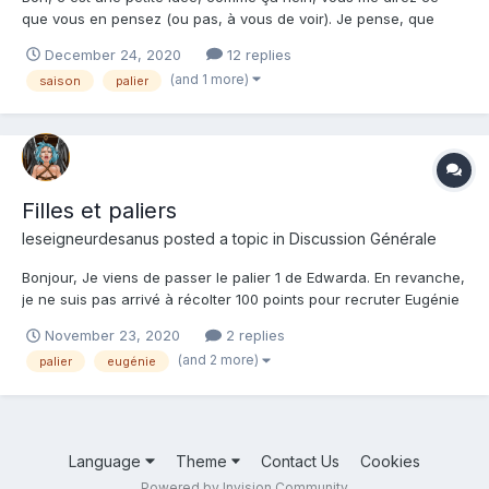
que vous en pensez (ou pas, à vous de voir). Je pense, que
lorsque l'on atteint le palier 50, on puisse atteindre un 51e palier,
December 24, 2020
12 replies
un palier spécial, qui nous serait répétitif et qui nous ferait
(and 1 more)
saison
palier
gagner un objet légendaire aléatoire (tout...
Filles et paliers
leseigneurdesanus
posted a topic in
Discussion Générale
Bonjour, Je viens de passer le palier 1 de Edwarda. En revanche,
je ne suis pas arrivé à récolter 100 points pour recruter Eugénie
et Jeanne. Je vois qu'elles n'ont plus l'air d'être au palier 2. Du
November 23, 2020
2 replies
coup je ne pourrai pas les recruter par la suite ? Merci d'avance
(and 2 more)
palier
eugénie
!
Language
Theme
Contact Us
Cookies
Powered by Invision Community