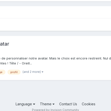
atar
 de personnaliser notre avatar. Mais le choix est encore restreint. Nul d
es ! Tête / - Oreill...
(and 2 more)
ge
profil
Language
Theme
Contact Us
Cookies
Powered by Invision Community