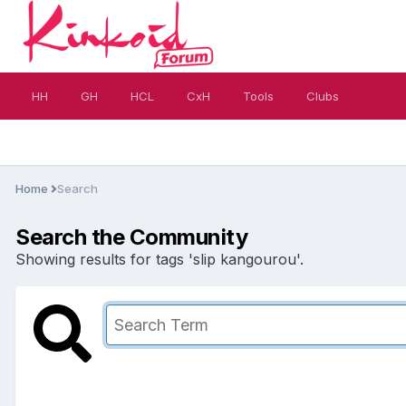
HH
GH
HCL
CxH
Tools
Clubs
Home
Search
Search the Community
Showing results for tags 'slip kangourou'.