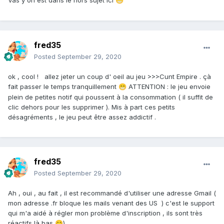
Vas y on est dans le hors sujet ici
😁
fred35
Posted
September 29, 2020
ok , cool ! allez jeter un coup d' oeil au jeu >>>Cunt Empire . çà
fait passer le temps tranquillement
ATTENTION : le jeu envoie
😁
plein de petites notif qui poussent à la consommation ( il suffit de
clic dehors pour les supprimer ). Mis à part ces petits
désagréments , le jeu peut être assez addictif .
fred35
Posted
September 29, 2020
Ah , oui , au fait , il est recommandé d'utiliser une adresse Gmail (
mon adresse .fr bloque les mails venant des US ) c'est le support
qui m'a aidé à régler mon problème d'inscription , ils sont très
réactifs là bas
)
😋