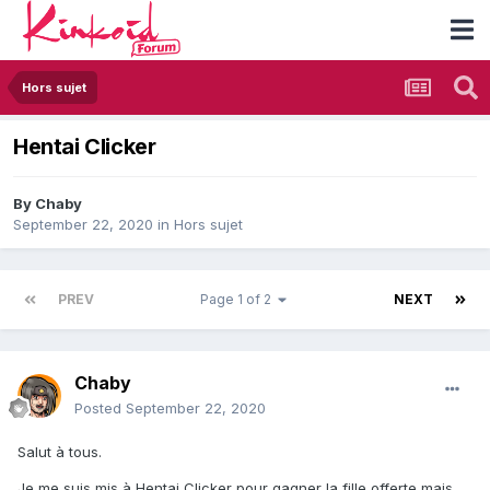
Hors sujet
Hentai Clicker
By
Chaby
September 22, 2020
in
Hors sujet
PREV
Page 1 of 2
NEXT
Chaby
Posted
September 22, 2020
Salut à tous.
Je me suis mis à Hentai Clicker pour gagner la fille offerte mais