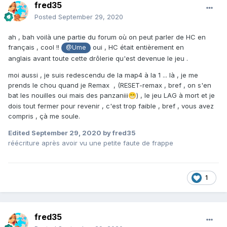
fred35
Posted
September 29, 2020
ah , bah voilà une partie du forum où on peut parler de HC en
français , cool !!
oui , HC était entièrement en
@Ume
anglais avant toute cette drôlerie qu'est devenue le jeu .
moi aussi , je suis redescendu de la map4 à la 1 ... là , je me
prends le chou quand je Remax , (RESET-remax , bref , on s'en
bat les nouilles oui mais des panzaniii
) , le jeu LAG à mort et je
😁
dois tout fermer pour revenir , c'est trop faible , bref , vous avez
compris , çà me soule.
Edited
September 29, 2020
by fred35
réécriture après avoir vu une petite faute de frappe
1
fred35