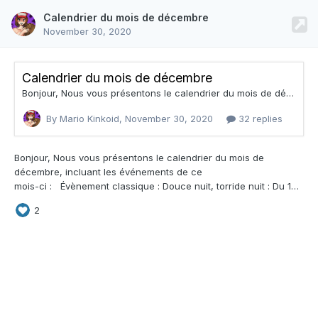
Calendrier du mois de décembre
November 30, 2020
Calendrier du mois de décembre
Bonjour, Nous vous présentons le calendrier du mois de décembre, incluant les événements de ce mois-ci : Évènement classique : Douce nuit, torride nuit : Du 1er au 10 décembre (1:00 p.m. GMT + 2 à 1:00 p.m. GMT + 2) Des beautés en latex ont hâte que tu déballes ton paquet sous le sapin et que tu les remplisses de joie ! 7 filles seront à retrouver depuis le Pachinko, 3 d'entre elles seront à récupérer auprès des trolls, 1 fille sera obtenable en complétant les Mi
By Mario Kinkoid,
November 30, 2020
32 replies
Bonjour, Nous vous présentons le
calendrier du mois de
décembre, incluant les événements de ce
mois-ci : Évènement classique : Douce nuit, torride nuit : Du 1er au 10 décembre (1:00 p.m. GMT + 2 à 1:00 p.m. GMT + 2) Des beautés en latex ont hâte que tu déballes ton paquet sous le sapin et que tu les remplisses de joie ! 7 filles seront à retrouver depuis le Pachinko, 3 d'entre elles seront à récupérer auprès des trolls, 1 fille sera obtenable en complétant les Mi
2