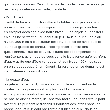
qui me sont propres. Cela dit, au vu de mes lectures récentes, je
ne crois pas être un cas isolé, loin de là
- l’équilibre ?
Il suffit de faire le tour des différents tableaux du jeu pour voir un
premier problème : les récompenses fournies un peu partout sont
en complet décalage avec notre niveau - les objets ou boosters
épiques ne servent qu'au début du jeu... tout joueur au delà du
niveau 300 n'en a plus aucun besoin... et c'est ce avec quoi le
jeu nous gratifie de partout : récompenses et missions
quotidiennes, lieux de pouvoir... toutes ces récompenses ne
représentent qu'un peu de sous dans le jeu... parce qu'elles n'ont
d'autre utilité que d'être vendues... et au niveau 400+, les sous,
on en a beaucoup... énormément... la balance en ce domaine est
complètement déséquilibrée
- la goutte d'eau :
les jetons de rencard, mis au placard, pile au moment où la
confiance des joueurs est au plus bas ! Le message qui
accompagne ce retrait est en plus super ambiguë... impossible de
ne pas se dire : « merde, ils l’ont trop facile... coupons vite le pont
avant qu’ils puissent le franchir » Pourtant ces jetons sont une
bonne idée, et leur coût par rareté est bien calculé. Nous en