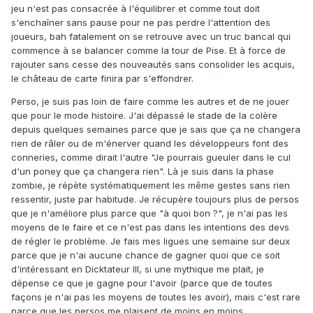
jeu n'est pas consacrée à l'équilibrer et comme tout doit
s'enchaîner sans pause pour ne pas perdre l'attention des
joueurs, bah fatalement on se retrouve avec un truc bancal qui
commence à se balancer comme la tour de Pise. Et à force de
rajouter sans cesse des nouveautés sans consolider les acquis,
le château de carte finira par s'effondrer.
Perso, je suis pas loin de faire comme les autres et de ne jouer
que pour le mode histoire. J'ai dépassé le stade de la colère
depuis quelques semaines parce que je sais que ça ne changera
rien de râler ou de m'énerver quand les développeurs font des
conneries, comme dirait l'autre "Je pourrais gueuler dans le cul
d'un poney que ça changera rien". Là je suis dans la phase
zombie, je répète systématiquement les même gestes sans rien
ressentir, juste par habitude. Je récupère toujours plus de persos
que je n'améliore plus parce que "à quoi bon ?", je n'ai pas les
moyens de le faire et ce n'est pas dans les intentions des devs
de régler le problème. Je fais mes ligues une semaine sur deux
parce que je n'ai aucune chance de gagner quoi que ce soit
d'intéressant en Dicktateur III, si une mythique me plait, je
dépense ce que je gagne pour l'avoir (parce que de toutes
façons je n'ai pas les moyens de toutes les avoir), mais c'est rare
parce que les persos me plaisent de moins en moins.