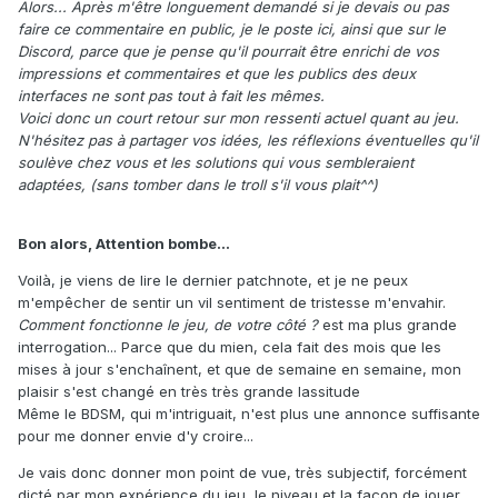
Alors... Après m'être longuement demandé si je devais ou pas
faire ce commentaire en public, je le poste ici, ainsi que sur le
Discord, parce que je pense qu'il pourrait être enrichi de vos
impressions et commentaires et que les publics des deux
interfaces ne sont pas tout à fait les mêmes.
Voici donc un court retour sur mon ressenti actuel quant au jeu.
N'hésitez pas à partager vos idées, les réflexions éventuelles qu'il
soulève chez vous et les solutions qui vous sembleraient
adaptées, (sans tomber dans le troll s'il vous plait^^)
Bon alors, Attention bombe...
Voilà, je viens de lire le dernier patchnote, et je ne peux
m'empêcher de sentir un vil sentiment de tristesse m'envahir.
Comment fonctionne le jeu, de votre côté ?
est ma plus grande
interrogation... Parce que du mien, cela fait des mois que les
mises à jour s'enchaînent, et que de semaine en semaine, mon
plaisir s'est changé en très très grande lassitude
Même le BDSM, qui m'intriguait, n'est plus une annonce suffisante
pour me donner envie d'y croire...
Je vais donc donner mon point de vue, très subjectif, forcément
dicté par mon expérience du jeu, le niveau et la façon de jouer