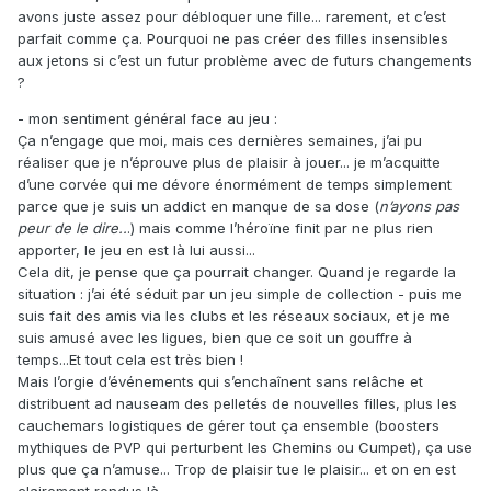
avons juste assez pour débloquer une fille... rarement, et c’est
parfait comme ça. Pourquoi ne pas créer des filles insensibles
aux jetons si c’est un futur problème avec de futurs changements
?
- mon sentiment général face au jeu :
Ça n’engage que moi, mais ces dernières semaines, j’ai pu
réaliser que je n’éprouve plus de plaisir à jouer... je m’acquitte
d’une corvée qui me dévore énormément de temps simplement
parce que je suis un addict en manque de sa dose (
n’ayons pas
peur de le dire..
.) mais comme l’héroïne finit par ne plus rien
apporter, le jeu en est là lui aussi...
Cela dit, je pense que ça pourrait changer. Quand je regarde la
situation : j’ai été séduit par un jeu simple de collection - puis me
suis fait des amis via les clubs et les réseaux sociaux, et je me
suis amusé avec les ligues, bien que ce soit un gouffre à
temps...Et tout cela est très bien !
Mais l’orgie d’événements qui s’enchaînent sans relâche et
distribuent ad nauseam des pelletés de nouvelles filles, plus les
cauchemars logistiques de gérer tout ça ensemble (boosters
mythiques de PVP qui perturbent les Chemins ou Cumpet), ça use
plus que ça n’amuse... Trop de plaisir tue le plaisir... et on en est
clairement rendus là...