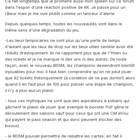
Ca fait longtemps que je promène aussi mon spleen sur ce forum
dans l'espoir d'une réaction positive de KK. Je passe pour un
râleur mais je me vois plutôt comme un lanceur d'alerte.
Depuis quelques temps, toutes les nouveautés vont dans le
même sens d'une dégradation du jeu.
-Les lieux temporaires ne sont plus qu'une perte de temps
d'autant que les taux de drop sur les lieux utiles semble avoir été
réduits drastiquement. Ils ne rapportent plus que de l'Ymen ou
des tickets et je ne manque ni des uns ni des autres. De toute
façon, avec le nouveau BDSM, les champions deviendront bientôt
injouables pour moi. Il faut bien comprendre qu'on ne peut jouer
que 92 tickets théoriquement (à condition de ne pas dormir!) alors
quand il en faut plus de 100 pour passer une étape de champion,
il n'y a plus aucun plaisir.
- tous ces mythiques ne sont que des aspirateurs à kobans qui
gâchent le plaisir de jouer (par exemple le booster PvP gêne le
déroulement des saisons sauf pour ceux qui ont une CM et/ou
qui payent le pass season et qui donc peuvent stocker des
bisous).
- le BDSM pouvait permettre de rebattre les cartes, en fait il