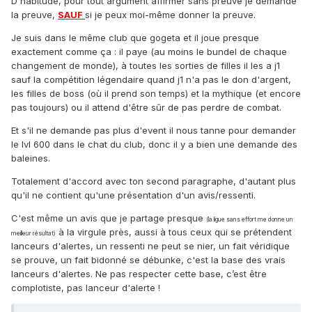
D'habitude, pour tout argument affirmer sans preuve je demande
la preuve,
SAUF
si je peux moi-même donner la preuve.
Je suis dans le même club que gogeta et il joue presque
exactement comme ça : il paye (au moins le bundel de chaque
changement de monde), à toutes les sorties de filles il les a j1
sauf la compétition légendaire quand j1 n'a pas le don d'argent,
les filles de boss (où il prend son temps) et la mythique (et encore
pas toujours) ou il attend d'être sûr de pas perdre de combat.
Et s'il ne demande pas plus d'event il nous tanne pour demander
le lvl 600 dans le chat du club, donc il y a bien une demande des
baleines.
Totalement d'accord avec ton second paragraphe, d'autant plus
qu'il ne contient qu'une présentation d'un avis/ressenti.
C'est même un avis que je partage presque
(la ligue sans effort me donne un
à la virgule près, aussi à tous ceux qui se prétendent
meilleur résultat)
lanceurs d'alertes, un ressenti ne peut se nier, un fait véridique
se prouve, un fait bidonné se débunke, c'est la base des vrais
lanceurs d'alertes. Ne pas respecter cette base, c’est être
complotiste, pas lanceur d'alerte !