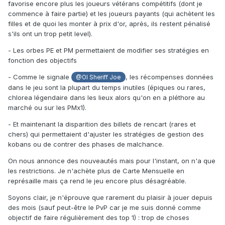
favorise encore plus les joueurs vétérans compétitifs (dont je
commence à faire partie) et les joueurs payants (qui achètent les
filles et de quoi les monter à prix d'or, après, ils restent pénalisé
s'ils ont un trop petit level).
- Les orbes PE et PM permettaient de modifier ses stratégies en
fonction des objectifs
- Comme le signale
, les récompenses données
@Ol Sheriff Joe
dans le jeu sont la plupart du temps inutiles (épiques ou rares,
chlorea légendaire dans les lieux alors qu'on en a pléthore au
marché ou sur les PMx1).
- Et maintenant la disparition des billets de rencart (rares et
chers) qui permettaient d'ajuster les stratégies de gestion des
kobans ou de contrer des phases de malchance.
On nous annonce des nouveautés mais pour l'instant, on n'a que
les restrictions. Je n'achète plus de Carte Mensuelle en
représaille mais ça rend le jeu encore plus désagréable.
Soyons clair, je n'éprouve que rarement du plaisir à jouer depuis
des mois (sauf peut-être le PvP car je me suis donné comme
objectif de faire régulièrement des top 1) : trop de choses