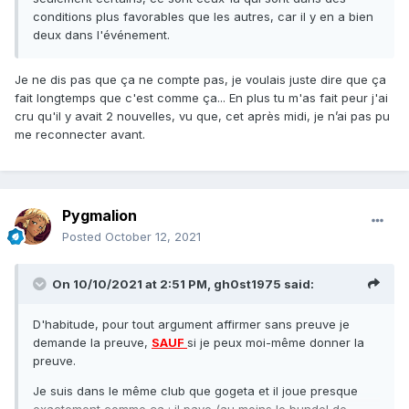
conditions plus favorables que les autres, car il y en a bien
deux dans l'événement.
Je ne dis pas que ça ne compte pas, je voulais juste dire que ça
fait longtemps que c'est comme ça... En plus tu m'as fait peur j'ai
cru qu'il y avait 2 nouvelles, vu que, cet après midi, je n’ai pas pu
me reconnecter avant.
Pygmalion
Posted
October 12, 2021
On 10/10/2021 at 2:51 PM,
gh0st1975
said:
D'habitude, pour tout argument affirmer sans preuve je
demande la preuve,
SAUF
si je peux moi-même donner la
preuve.
Je suis dans le même club que gogeta et il joue presque
exactement comme ça : il paye (au moins le bundel de