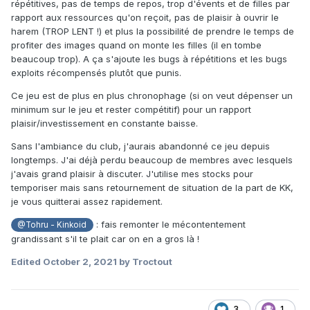
répétitives, pas de temps de repos, trop d'évents et de filles par
rapport aux ressources qu'on reçoit, pas de plaisir à ouvrir le
harem (TROP LENT !) et plus la possibilité de prendre le temps de
profiter des images quand on monte les filles (il en tombe
beaucoup trop). A ça s'ajoute les bugs à répétitions et les bugs
exploits récompensés plutôt que punis.
Ce jeu est de plus en plus chronophage (si on veut dépenser un
minimum sur le jeu et rester compétitif) pour un rapport
plaisir/investissement en constante baisse.
Sans l'ambiance du club, j'aurais abandonné ce jeu depuis
longtemps. J'ai déjà perdu beaucoup de membres avec lesquels
j'avais grand plaisir à discuter. J'utilise mes stocks pour
temporiser mais sans retournement de situation de la part de KK,
je vous quitterai assez rapidement.
: fais remonter le mécontentement
@Tohru - Kinkoid
grandissant s'il te plait car on en a gros là !
Edited
October 2, 2021
by Troctout
3
1