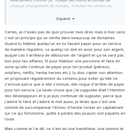
chaque changement de monde), à toutes les sorties de
filles il les a j1 sauf la compétition légendaire quand j1 n'a
pas le don d'argent, les filles de boss (où il prend son
Expand
temps) et la mythique (et encore pas toujours) ou il attend
d'être sûr de pas perdre de combat.
Certes, je n'avais pas de quoi prouver mes dires mais à mon sens
c'est un principe qui se vérifie dans beaucoup de domaines.
Et s'il ne demande pas plus d'event il nous tanne pour
Quand tu fidélise quelqu'un en lui faisant payer pour un service
demander le lvl 600 dans le chat du club, donc il y a bien
de manière régulière, ce quelqu'un doit en avoir pour son argent,
une demande des baleines.
auquel cas il arrêtera de débourser de l'argent et ça ne sera pas
bon pour tes affaires. Et pour fidéliser une personne et faire en
sorte qu'elle continue de payer pour ton produit (patreon,
onlyfans, netflix, hentai heroes etc.), tu dois capter son attention
en proposant régulièrement du contenu pour éviter qu'elle ne
s'ennuie parce que si elle s'ennuie, elle risque d'arrêter de payer
pour ton service. La seule chose que j'ai supputée était l'intention
des développeurs et si je puis continuer de supputer, parce que
j'adore le faire et j'adore le mot aussi, je dirais que c'est une
volonté de surcompenser l'échec d'hentai clicker en capitalisant
sur ce qui fonctionne, quitte à perdre des joueurs non payants en
route.
Mais comme je l'ai dit, ce n'est qu'une hypothèse, une opinion et