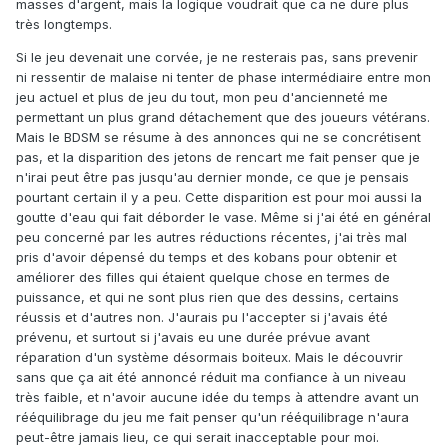
masses d'argent, mais la logique voudrait que ca ne dure plus
très longtemps.
Si le jeu devenait une corvée, je ne resterais pas, sans prevenir
ni ressentir de malaise ni tenter de phase intermédiaire entre mon
jeu actuel et plus de jeu du tout, mon peu d'ancienneté me
permettant un plus grand détachement que des joueurs vétérans.
Mais le BDSM se résume à des annonces qui ne se concrétisent
pas, et la disparition des jetons de rencart me fait penser que je
n'irai peut être pas jusqu'au dernier monde, ce que je pensais
pourtant certain il y a peu. Cette disparition est pour moi aussi la
goutte d'eau qui fait déborder le vase. Même si j'ai été en général
peu concerné par les autres réductions récentes, j'ai très mal
pris d'avoir dépensé du temps et des kobans pour obtenir et
améliorer des filles qui étaient quelque chose en termes de
puissance, et qui ne sont plus rien que des dessins, certains
réussis et d'autres non. J'aurais pu l'accepter si j'avais été
prévenu, et surtout si j'avais eu une durée prévue avant
réparation d'un système désormais boiteux. Mais le découvrir
sans que ça ait été annoncé réduit ma confiance à un niveau
très faible, et n'avoir aucune idée du temps à attendre avant un
rééquilibrage du jeu me fait penser qu'un rééquilibrage n'aura
peut-être jamais lieu, ce qui serait inacceptable pour moi.