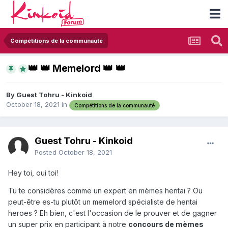
Compétitions de la communauté
​👑 👑 ​Memelord 👑 ​​👑
By Guest Tohru - Kinkoid
October 18, 2021
in
Compétitions de la communauté
Guest Tohru - Kinkoid
Posted
October 18, 2021
Hey toi, oui toi!
Tu te considères comme un expert en mèmes hentai ? Ou
peut-être es-tu plutôt un memelord spécialiste de hentai
heroes ? Eh bien, c'est l'occasion de le prouver et de gagner
un super prix en participant à notre
concours de mèmes