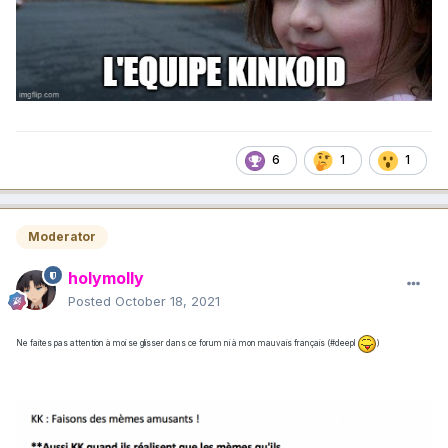
6
1
1
Moderator
holymolly
Posted
October 18, 2021
Ne faites pas attention à moi se glisser dans ce forum ni à mon mauvais français (#deepl
)