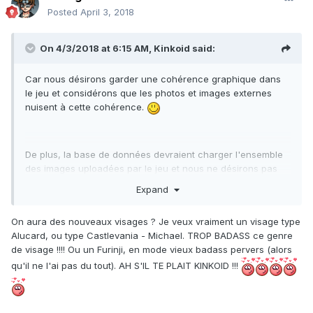
Posted
April 3, 2018
On 4/3/2018 at 6:15 AM,
Kinkoid
said:
Car nous désirons garder une cohérence graphique dans
le jeu et considérons que les photos et images externes
nuisent à cette cohérence.
De plus, la base de données devraient charger l'ensemble
des images uploadées par le jeu et nous ne désirons pas
faire cela (et en prime, le forum devrait les stocker aussi).
Expand
On aura des nouveaux visages ? Je veux vraiment un visage type
Alucard, ou type Castlevania - Michael. TROP BADASS ce genre
de visage !!!! Ou un Furinji, en mode vieux badass pervers (alors
qu'il ne l'ai pas du tout). AH S'IL TE PLAIT KINKOID !!!