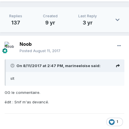
Replies
Created
Last Reply
137
9 yr
3 yr
Noob
Posted
August 11, 2017
On 8/11/2017 at 2:47 PM,
marineeloise
said:
slt
GG le commentaire.
édit : Snif m'as devancé.
1