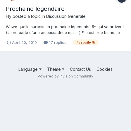
Prochaine légendaire
Fly
posted a topic in
Discussion Générale
Wawe quelle surprise la prochaine légendaire 5* qui va arriver !
(Je ne parle d'une ambassadrice mais...) Elle est trop biche, je
sais pas si je peux poster son nom sur le fofo, sa classe et la
April 20, 2019
17 replies
/!\ spoile /!\
date de son arrivé. J'ai hâte quelle arrive :+)
Language
Theme
Contact Us
Cookies
Powered by Invision Community