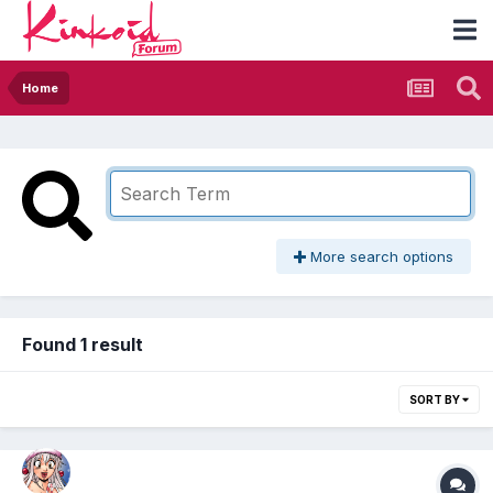
Home
More search options
Found 1 result
SORT BY