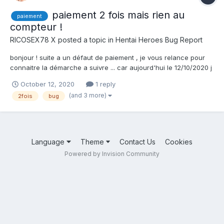
paiement 2 fois mais rien au
paiement
compteur !
RICOSEX78 X
posted a topic in
Hentai Heroes Bug Report
bonjour ! suite a un défaut de paiement , je vous relance pour
connaitre la démarche a suivre ... car aujourd'hui le 12/10/2020 j
ai effectué 2 fois la démarche de payé avec ma cb la somme de
October 12, 2020
1 reply
20 euros et rien de changé depuis dans 4 jours je verrai si ma
(and 3 more)
2fois
bug
banque a pris l 'argent et donc que vous av...
Language
Theme
Contact Us
Cookies
Powered by Invision Community