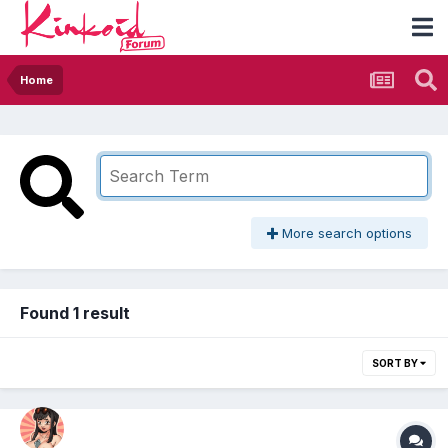
Home
More search options
Found 1 result
SORT BY