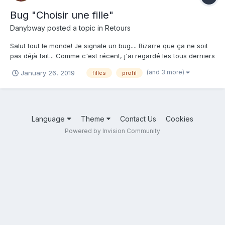
Bug "Choisir une fille"
Danybway
posted a topic in
Retours
Salut tout le monde! Je signale un bug.... Bizarre que ça ne soit
pas déjà fait... Comme c'est récent, j'ai regardé les tous derniers
posts, mais rien; Voilà, quand on choisit une fille pour la placer
(and 3 more)
January 26, 2019
filles
profil
dans notre bel écran de présentation, la flèche pour naviguer
vers la droite ne fonctionn...
Language
Theme
Contact Us
Cookies
Powered by Invision Community