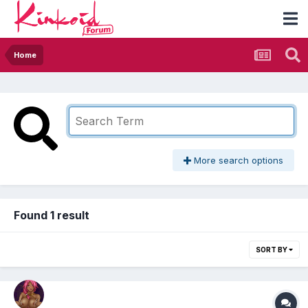
Home
More search options
Found 1 result
SORT BY