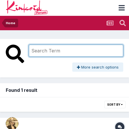
Home
More search options
Found 1 result
SORT BY