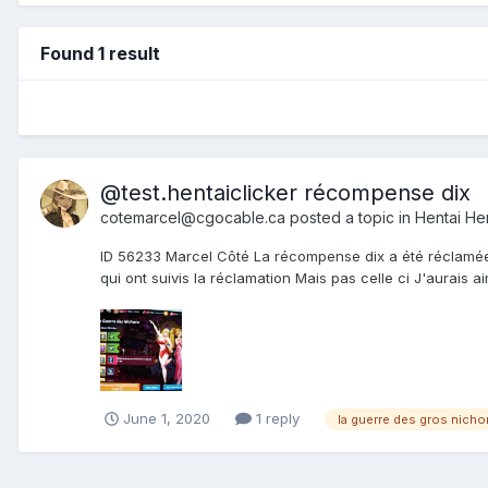
Found 1 result
@test.hentaiclicker récompense dix
cotemarcel@cgocable.ca
posted a topic in
Hentai He
ID 56233 Marcel Côté La récompense dix a été réclamée 
qui ont suivis la réclamation Mais pas celle ci J'aurais 
June 1, 2020
1 reply
la guerre des gros nich