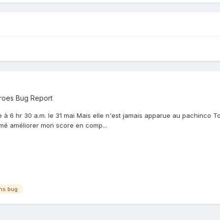
roes Bug Report
à 6 hr 30 a.m. le 31 mai Mais elle n'est jamais apparue au pachinco T
aimé améliorer mon score en comp...
ons bug