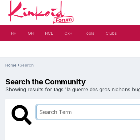
HH
GH
HCL
CxH
Tools
Clubs
Home
Search
Search the Community
Showing results for tags 'la guerre des gros nichons bug