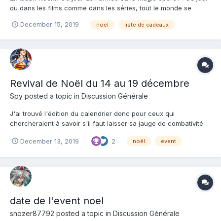
ou dans les films comme dans les séries, tout le monde se
retrouve pour discuter, et qui se finit toujours sous la neige le
December 15, 2019
noël
liste de cadeaux
soir du 24 devant la porte de la maison❄️. Ce jour ou petit et
grand rêve d'une chose en commun🎁. Déc...
Revival de Noël du 14 au 19 décembre
Spy
posted a topic in
Discussion Générale
J'ai trouvé l'édition du calendrier donc pour ceux qui
chercheraient à savoir s'il faut laisser sa jauge de combativité
se remplir et mettre un réveil à 5 heures du matin, voilà ce qui
December 13, 2019
2
noël
event
devrait vous attendre : http://hentaiheroes.wikidot.com/noel-
2018 Filles disponibles sur les trolls....
date de l'event noel
snozer87792
posted a topic in
Discussion Générale