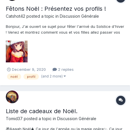
Fêtons Noël : Présentez vos profils !
Catshot42
posted a topic in
Discussion Générale
Bonjour, J'ai ouvert se sujet pour fêter l'arrivé du Solstice d'hiver
! Venez et montrez comment vous et vos filles allez passer vos
vacances ! Comment allez-vous décorer votre harem et par
quels moyens allez-vous vous réchauffer ? (Attention il y aura
peut-être des poses de filles dont vous n...
December 9, 2020
2 replies
(and 2 more)
noël
profil
Liste de cadeaux de Noël.
Tomid37
posted a topic in
Discussion Générale
🎁Aaaah Noël🎄 Ce jour de l'année ou la magie opère✨. Ce jour