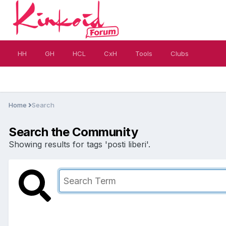
HH
GH
HCL
CxH
Tools
Clubs
Home
Search
Search the Community
Showing results for tags 'posti liberi'.