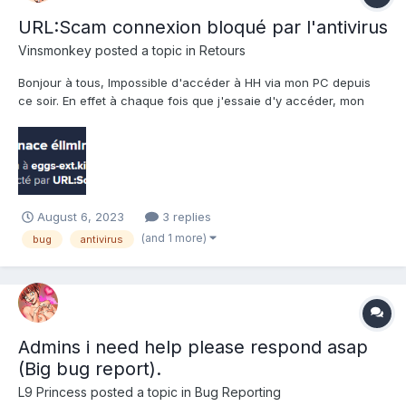
URL:Scam connexion bloqué par l'antivirus
Vinsmonkey
posted a topic in
Retours
Bonjour à tous, Impossible d'accéder à HH via mon PC depuis
ce soir. En effet à chaque fois que j'essaie d'y accéder, mon
antivirus s'affole et m'indique qu'il a bloqué un SCAM provenant
de l'URL de connexion de HH (j'ai mis une capture d'écran en
pièce jointe ) Je ne comprend...
August 6, 2023
3 replies
(and 1 more)
bug
antivirus
Admins i need help please respond asap
(Big bug report).
L9 Princess
posted a topic in
Bug Reporting