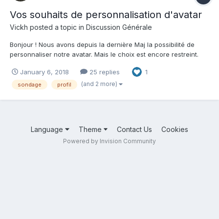
Vos souhaits de personnalisation d'avatar
Vickh
posted a topic in
Discussion Générale
Bonjour ! Nous avons depuis la dernière Maj la possibilité de
personnaliser notre avatar. Mais le choix est encore restreint.
Nul doute que cela va se diversifier. Mais pour l'instant je vous
January 6, 2018
25 replies
1
propose de lister ici, par catégorie, vos idées et vos attentes !
Tête / - Oreill...
(and 2 more)
sondage
profil
Language
Theme
Contact Us
Cookies
Powered by Invision Community