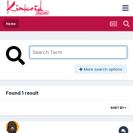
Home
More search options
Found 1 result
SORT BY