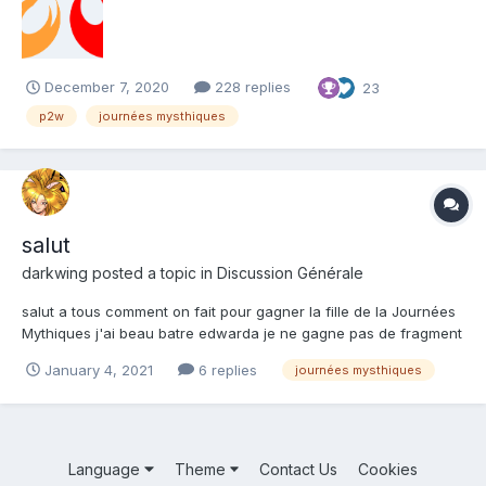
joueurs (j'espère que j'ai bien résumé) confirme un cons...
December 7, 2020
228 replies
23
p2w
journées mysthiques
salut
darkwing
posted a topic in
Discussion Générale
salut a tous comment on fait pour gagner la fille de la Journées
Mythiques j'ai beau batre edwarda je ne gagne pas de fragment
d'affection comment je peux faire merci
January 4, 2021
6 replies
journées mysthiques
Language
Theme
Contact Us
Cookies