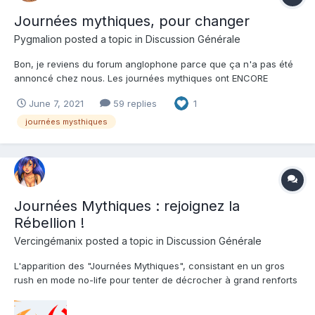
Journées mythiques, pour changer
Pygmalion
posted a topic in
Discussion Générale
Bon, je reviens du forum anglophone parce que ça n'a pas été
annoncé chez nous. Les journées mythiques ont ENCORE
changé (quelle surprise). Désormais, ce ne sera plus deux fois
June 7, 2021
59 replies
1
un jour en début et fin de mois, ce sera une seule fois trois jours
en début. Ce qui veut dire que si vous espérez choper N...
journées mysthiques
Journées Mythiques : rejoignez la
Rébellion !
Vercingémanix
posted a topic in
Discussion Générale
L'apparition des "Journées Mythiques", consistant en un gros
rush en mode no-life pour tenter de décrocher à grand renforts
de kobans (et donc de sesterces bien sonnants) la fille ultra-
puissante qui écrasera la très grande majorité des autres