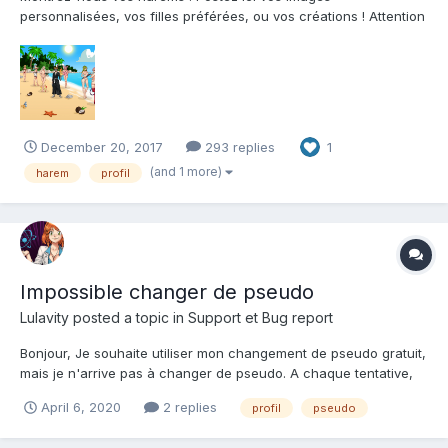
personnalisées, vos filles préférées, ou vos créations ! Attention
: spoiler (forcément) Je commence avec une 1ère image : allons
à la plage ! Et le lien pour aller le voir directement en jeu :
https://www.hentaiheroes.com/hero/196145/...
December 20, 2017
293 replies
1
(and 1 more)
harem
profil
Impossible changer de pseudo
Lulavity
posted a topic in
Support et Bug report
Bonjour, Je souhaite utiliser mon changement de pseudo gratuit,
mais je n'arrive pas à changer de pseudo. A chaque tentative,
on m'indique que "Limité de 3 à 20 caractères.", alors que le
April 6, 2020
2 replies
profil
pseudo
pseudo fait bien entre 3 et 20 caractères puisque j'arrive à
cliquer sur le bouton "Sauver". Merci d'a...