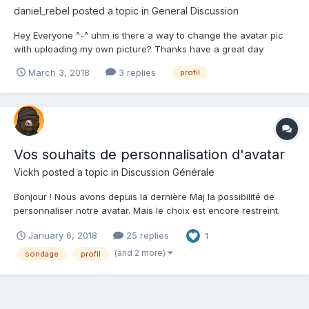
daniel_rebel
posted a topic in
General Discussion
Hey Everyone ^-^ uhm is there a way to change the avatar pic
with uploading my own picture? Thanks have a great day
everyone
March 3, 2018
3 replies
profil
Vos souhaits de personnalisation d'avatar
Vickh
posted a topic in
Discussion Générale
Bonjour ! Nous avons depuis la dernière Maj la possibilité de
personnaliser notre avatar. Mais le choix est encore restreint.
Nul doute que cela va se diversifier. Mais pour l'instant je vous
January 6, 2018
25 replies
1
propose de lister ici, par catégorie, vos idées et vos attentes !
Tête / - Oreill...
(and 2 more)
sondage
profil