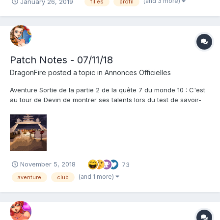
(and 3 more)
January 26, 2019
filles
profil
dans notre bel écran de présentation, la flèche pour naviguer
vers la droite ne fonctionn...
Patch Notes - 07/11/18
DragonFire
posted a topic in
Annonces Officielles
Aventure Sortie de la partie 2 de la quête 7 du monde 10 : C'est
au tour de Devin de montrer ses talents lors du test de savoir-
faire ! Est-ce qu'il va souffler votre esprit ? Ou le ferez-vous ?
Général Ajout d'une nouvelle fonctionnalité sociale - Les Clubs...
November 5, 2018
73
(and 1 more)
aventure
club