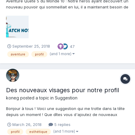
Aventure Quête 5 du Monde 10 : Notre héros ayant découvert un
nouveau pouvoir qui sommeillait en lui, il a maintenant besoin de
l’essayer durant un test de charme un peu fou. Profil Le
personnage principal ne bloque désormais plus les cases qui se
trouvent derrière lui....
September 25, 2018
47
(and 1 more)
aventure
profil
Des nouveaux visages pour notre profil
koneg
posted a topic in
Suggestion
Bonjour à tous ! Voici une suggestion qui me trotte dans la tête
depuis un moment ! Que dîtes vous d'ajoutez de nouveaux
visages à notre héros sur le profil uniquement (pour l'histoire il
March 26, 2018
5 replies
aura la même frimousse que d'habitude). C'est un peu
(and 1 more)
profil
esthétique
incohérent avec l'histoire, mais ça peut per...