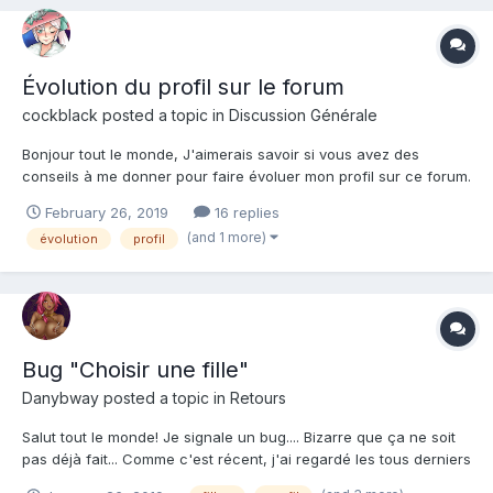
Évolution du profil sur le forum
cockblack
posted a topic in
Discussion Générale
Bonjour tout le monde, J'aimerais savoir si vous avez des
conseils à me donner pour faire évoluer mon profil sur ce forum.
Je reste en statut neutre 😑 avec aucun suiveur. Voilà. Merci
February 26, 2019
16 replies
d'avance pour vos aides et réponses. 😉
(and 1 more)
évolution
profil
Bug "Choisir une fille"
Danybway
posted a topic in
Retours
Salut tout le monde! Je signale un bug.... Bizarre que ça ne soit
pas déjà fait... Comme c'est récent, j'ai regardé les tous derniers
posts, mais rien; Voilà, quand on choisit une fille pour la placer