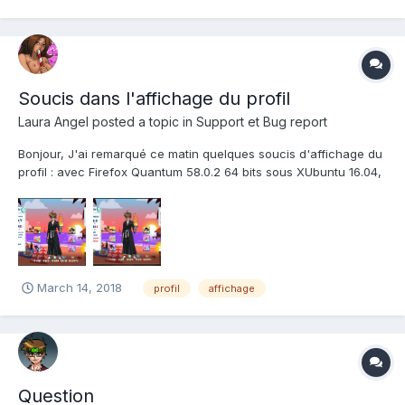
Soucis dans l'affichage du profil
Laura Angel
posted a topic in
Support et Bug report
Bonjour, J'ai remarqué ce matin quelques soucis d'affichage du
profil : avec Firefox Quantum 58.0.2 64 bits sous XUbuntu 16.04,
le cadre de gauche est trop petit pour le texte (sa taille est
réduite lorsqu'on réduit la fenêtre) ; avec Firefox et Chromium
64.0.3282.167 (64 bits sous XUbuntu 16....
March 14, 2018
profil
affichage
Question