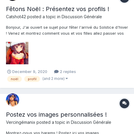
Fêtons Noël : Présentez vos profils !
Catshot42
posted a topic in
Discussion Générale
Bonjour, J'ai ouvert se sujet pour fêter l'arrivé du Solstice d'hiver
! Venez et montrez comment vous et vos filles allez passer vos
vacances ! Comment allez-vous décorer votre harem et par
quels moyens allez-vous vous réchauffer ? (Attention il y aura
peut-être des poses de filles dont vous n...
December 9, 2020
2 replies
(and 2 more)
noël
profil
Postez vos images personnalisées !
Vercingémanix
posted a topic in
Discussion Générale
Montrez-nous vos harems ! Postez ici vos images