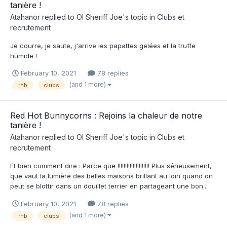
tanière !
Atahanor
replied to
Ol Sheriff Joe
's topic in
Clubs et
recrutement
Je courre, je saute, j'arrive les papattes gelées et la truffe
humide !
February 10, 2021
78 replies
(and 1 more)
rhb
clubs
Red Hot Bunnycorns : Rejoins la chaleur de notre
tanière !
Atahanor
replied to
Ol Sheriff Joe
's topic in
Clubs et
recrutement
Et bien comment dire : Parce que !!!!!!!!!!!!!!!!!!!!! Plus sérieusement,
que vaut la lumière des belles maisons brillant au loin quand on
peut se blottir dans un douillet terrier en partageant une bon...
February 10, 2021
78 replies
(and 1 more)
rhb
clubs