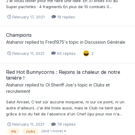
J'ai voulu tester pour me faire une idée. En 31 orbes x10 au
Super pachinko : 4 fragments En plus de 10 combats 0...
February 17, 2021
19 replies
Champions
Atahanor
replied to
Fred1975
's topic in
Discussion Générale
February 11, 2021
50 replies
2
Red Hot Bunnycorns : Rejoins la chaleur de notre
tanière !
Atahanor
replied to
Ol Sheriff Joe
's topic in
Clubs et
recrutement
Salut Anrael, C'est sûr aucune moquerie, ni sur ce point, ni un
autre d'ailleurs. J'ai été triste aussi, mais le Club ne tient que
grâce à toi du fait de l'absence d'un Chef (qui pour moi n'a...
February 11, 2021
78 replies
(and 1 more)
rhb
clubs