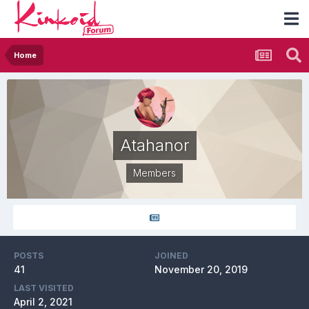
Home
Atahanor
Members
POSTS
JOINED
41
November 20, 2019
LAST VISITED
April 2, 2021