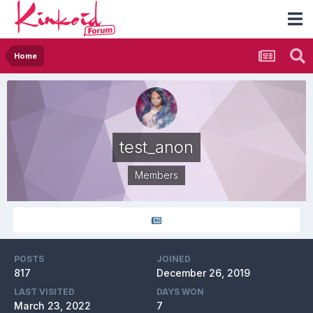
Home
test_anon
Members
POSTS
JOINED
817
December 26, 2019
LAST VISITED
DAYS WON
March 23, 2022
7