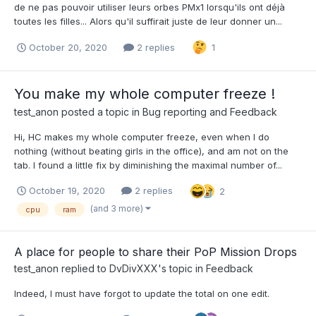
de ne pas pouvoir utiliser leurs orbes PMx1 lorsqu'ils ont déjà
toutes les filles... Alors qu'il suffirait juste de leur donner un...
October 20, 2020
2 replies
1
You make my whole computer freeze !
test_anon
posted a topic in
Bug reporting and Feedback
Hi, HC makes my whole computer freeze, even when I do
nothing (without beating girls in the office), and am not on the
tab. I found a little fix by diminishing the maximal number of...
October 19, 2020
2 replies
2
(and 3 more)
cpu
ram
A place for people to share their PoP Mission Drops
test_anon
replied to
DvDivXXX
's topic in
Feedback
Indeed, I must have forgot to update the total on one edit.