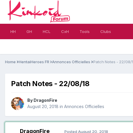
HH
GH
HCL
CxH
Tools
Clubs
Home
HentaiHeroes FR
Annonces Officielles
Patch Notes - 22/08/
Patch Notes - 22/08/18
By
DragonFire
August 20, 2018
in
Annonces Officielles
DragonFire
Posted
August 20, 2018