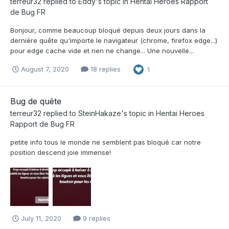
terreur32
replied to
Eddy
's topic in
Hentai Heroes Rapport
de Bug FR
Bonjour, comme beaucoup bloqué depuis deux jours dans la
dernière quête qu'importe le navigateur (chrome, firefox edge...)
pour edge cache vide et rien ne change... Une nouvelle...
August 7, 2020
18 replies
1
Bug de quête
terreur32
replied to
SteinHakaze
's topic in
Hentai Heroes
Rapport de Bug FR
petite info tous le monde ne semblent pas bloqué car notre
position descend joie immense!
July 11, 2020
9 replies