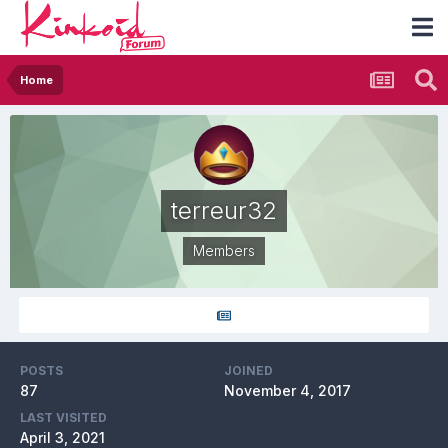
Home
terreur32
Members
POSTS
JOINED
87
November 4, 2017
LAST VISITED
April 3, 2021