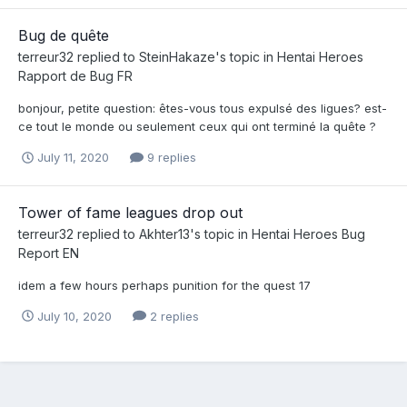
Bug de quête
terreur32
replied to
SteinHakaze
's topic in
Hentai Heroes
Rapport de Bug FR
bonjour, petite question: êtes-vous tous expulsé des ligues? est-
ce tout le monde ou seulement ceux qui ont terminé la quête ?
July 11, 2020
9 replies
Tower of fame leagues drop out
terreur32
replied to
Akhter13
's topic in
Hentai Heroes Bug
Report EN
idem a few hours perhaps punition for the quest 17
July 10, 2020
2 replies