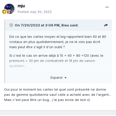
mju
Posted
July 20, 2022
On 7/20/2022 at 3:06 PM,
Bieu
said:
Est ce que les cartes moyen et big rapportent bien 40 et 80
cristaux en plus quotidiennement, je ne le vois pas écrit
mais peut être s'agit il d'un oubli ?
Si c'est le cas on arrive déjà à 15 + 40 + 80 +120 (avec le
premium) + 30 pts de combativité et 18 pts de saison
quotidien.
Soit un total de 303 par jour si c'est le cas, en gros la moitié
Expand
de l'objectif quotidien pour arriver à 18000. A voir si les 300
pts restant sont jouable naturellement...
Oui pour le moment les cartes tel quel sont présenté ne donne
pas de gemme quotidienne sauf celle a acheté avec de l'argent...
Mais c'est peut être un bug... j'ai pas envie de test x)