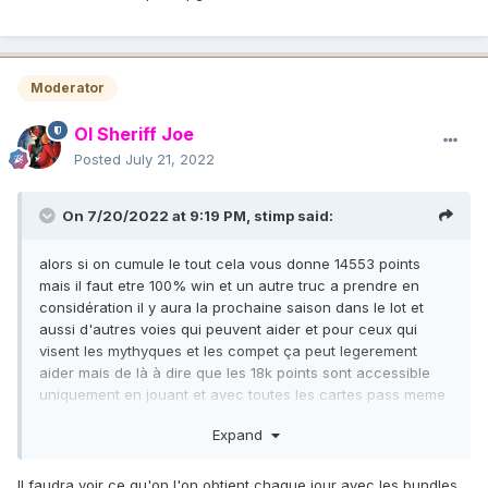
Moderator
Ol Sheriff Joe
Posted
July 21, 2022
On 7/20/2022 at 9:19 PM,
stimp
said:
alors si on cumule le tout cela vous donne 14553 points
mais il faut etre 100% win et un autre truc a prendre en
considération il y aura la prochaine saison dans le lot et
aussi d'autres voies qui peuvent aider et pour ceux qui
visent les mythyques et les compet ça peut legerement
aider mais de là à dire que les 18k points sont accessible
uniquement en jouant et avec toutes les cartes pass meme
celle payantes sur le principe qu'elle sont cummulable je ne
Expand
le pense pas faissable
Il faudra voir ce qu'on l'on obtient chaque jour avec les bundles