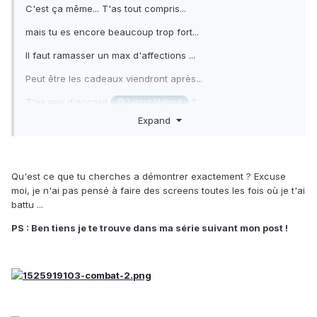
C'est ça même... T'as tout compris...
mais tu es encore beaucoup trop fort...
Il faut ramasser un max d'affections ...
Peut être les cadeaux viendront après...
T'es pas d'accord
?
@Tatouf Métouf
Expand
Reveal hidden contents
Qu'est ce que tu cherches a démontrer exactement ? Excuse
moi, je n'ai pas pensé à faire des screens toutes les fois où je t'ai
battu ...
PS : Ben tiens je te trouve dans ma série suivant mon post !