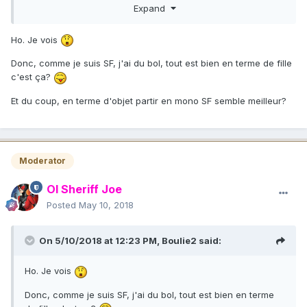
si tu joue plutot SF, mieux vaux un max d'ego
Expand
si tu joue HC, mieux vaux un max de degats.
Ho. Je vois
En terme de combo de construction. certaines sont mieux
que d'autres. Par exemple: Etre hc et coller des filles
Donc, comme je suis SF, j'ai du bol, tout est bien en terme de fille
charmes est une tres mauvaise idée car tu es mieux a avoir
c'est ça?
un max de degats plutot qu'une grosse defense. Par contre
un mix up charme et sf est tres bon. Le SF a l'avantage
Et du coup, en terme d'objet partir en mono SF semble meilleur?
d'etre polyvalent. tu peux l'orienter full degat et alors mixer
avec du Hc ou plutot defense avec du charme.
Moderator
Ol Sheriff Joe
Posted
May 10, 2018
On 5/10/2018 at 12:23 PM,
Boulie2
said:
Ho. Je vois
Donc, comme je suis SF, j'ai du bol, tout est bien en terme