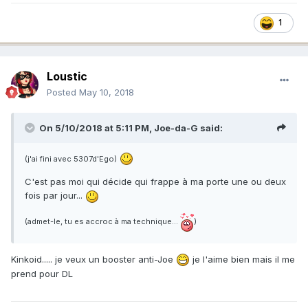
1
Loustic
Posted
May 10, 2018
On 5/10/2018 at 5:11 PM,
Joe-da-G
said:
(j'ai fini avec 5307d'Ego)
C'est pas moi qui décide qui frappe à ma porte une ou deux
fois par jour...
(admet-le, tu es accroc à ma technique...
)
Kinkoid..... je veux un booster anti-Joe
je l'aime bien mais il me
prend pour DL