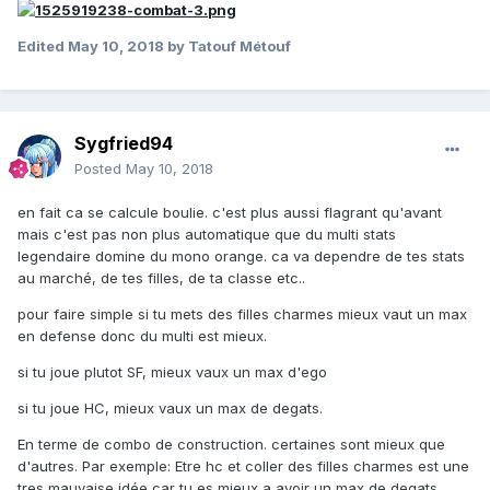
Edited
May 10, 2018
by Tatouf Métouf
Sygfried94
Posted
May 10, 2018
en fait ca se calcule boulie. c'est plus aussi flagrant qu'avant
mais c'est pas non plus automatique que du multi stats
legendaire domine du mono orange. ca va dependre de tes stats
au marché, de tes filles, de ta classe etc..
pour faire simple si tu mets des filles charmes mieux vaut un max
en defense donc du multi est mieux.
si tu joue plutot SF, mieux vaux un max d'ego
si tu joue HC, mieux vaux un max de degats.
En terme de combo de construction. certaines sont mieux que
d'autres. Par exemple: Etre hc et coller des filles charmes est une
tres mauvaise idée car tu es mieux a avoir un max de degats